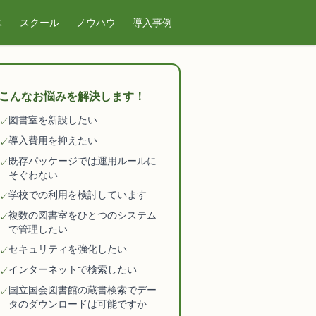
ス
スクール
ノウハウ
導入事例
こんなお悩みを解決します！
図書室を新設したい
✓
導入費用を抑えたい
✓
既存パッケージでは運用ルールに
✓
そぐわない
学校での利用を検討しています
✓
複数の図書室をひとつのシステム
✓
で管理したい
セキュリティを強化したい
✓
インターネットで検索したい
✓
国立国会図書館の蔵書検索でデー
✓
タのダウンロードは可能ですか