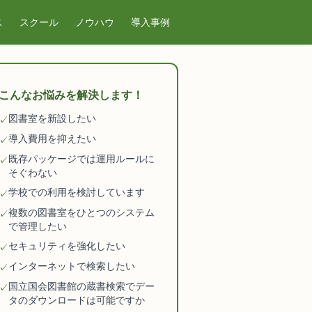
ス
スクール
ノウハウ
導入事例
こんなお悩みを解決します！
図書室を新設したい
✓
導入費用を抑えたい
✓
既存パッケージでは運用ルールに
✓
そぐわない
学校での利用を検討しています
✓
複数の図書室をひとつのシステム
✓
で管理したい
セキュリティを強化したい
✓
インターネットで検索したい
✓
国立国会図書館の蔵書検索でデー
✓
タのダウンロードは可能ですか