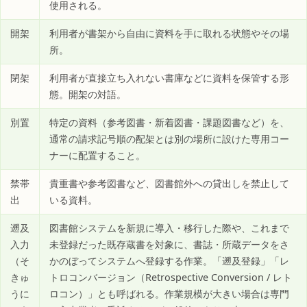
使用される。
開架
利用者が書架から自由に資料を手に取れる状態やその場
所。
閉架
利用者が直接立ち入れない書庫などに資料を保管する形
態。開架の対語。
別置
特定の資料（参考図書・新着図書・課題図書など）を、
通常の請求記号順の配架とは別の場所に設けた専用コー
ナーに配置すること。
禁帯
貴重書や参考図書など、図書館外への貸出しを禁止して
出
いる資料。
遡及
図書館システムを新規に導入・移行した際や、これまで
入力
未登録だった既存蔵書を対象に、書誌・所蔵データをさ
（そ
かのぼってシステムへ登録する作業。「遡及登録」「レ
きゅ
トロコンバージョン（Retrospective Conversion / レト
うに
ロコン）」とも呼ばれる。作業規模が大きい場合は専門