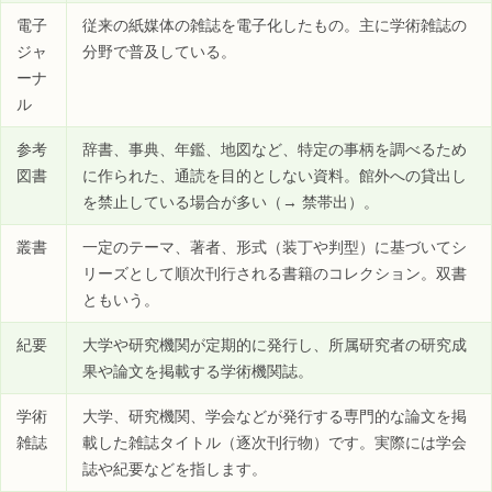
電子
従来の紙媒体の雑誌を電子化したもの。主に学術雑誌の
ジャ
分野で普及している。
ーナ
ル
参考
辞書、事典、年鑑、地図など、特定の事柄を調べるため
図書
に作られた、通読を目的としない資料。館外への貸出し
を禁止している場合が多い（→ 禁帯出）。
叢書
一定のテーマ、著者、形式（装丁や判型）に基づいてシ
リーズとして順次刊行される書籍のコレクション。双書
ともいう。
紀要
大学や研究機関が定期的に発行し、所属研究者の研究成
果や論文を掲載する学術機関誌。
学術
大学、研究機関、学会などが発行する専門的な論文を掲
雑誌
載した雑誌タイトル（逐次刊行物）です。実際には学会
誌や紀要などを指します。