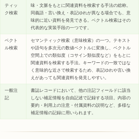
ティッ
味・文脈をもとに関連資料を検索する手法の総称。
ク検索
同義語・言い換え・表記ゆれが異なる場合でも、意
味的に近い資料を発見できる。ベクトル検索はその
代表的な実装手段の一つです。
ベクト
セマンティック検索（意味検索）の一つ。テキスト
ル検索
や語句を多次元の数値ベクトルに変換し、ベクトル
空間上での類似度（コサイン類似度など）をもとに
関連資料を検索する手法。キーワードの一致ではな
く意味的な近さで検索するため、表記ゆれや言い換
えがあっても関連資料を発見しやすい。
一般注
書誌レコードにおいて、他の注記フィールドに該当
記
しない補足情報を自由記述で記録する項目。内容の
要約・利用上の注意・付属資料の説明など、多様な
補足情報の記録に用いられます。