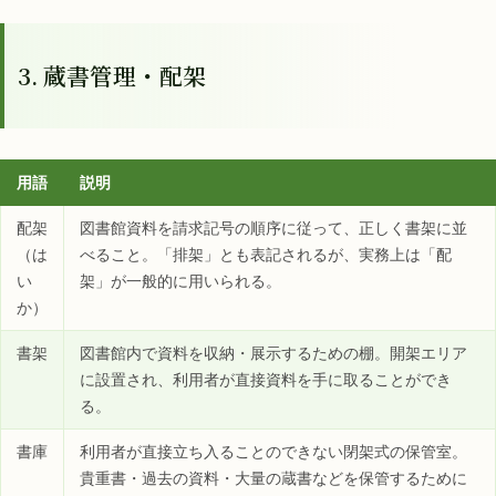
3. 蔵書管理・配架
用語
説明
配架
図書館資料を請求記号の順序に従って、正しく書架に並
（は
べること。「排架」とも表記されるが、実務上は「配
い
架」が一般的に用いられる。
か）
書架
図書館内で資料を収納・展示するための棚。開架エリア
に設置され、利用者が直接資料を手に取ることができ
る。
書庫
利用者が直接立ち入ることのできない閉架式の保管室。
貴重書・過去の資料・大量の蔵書などを保管するために