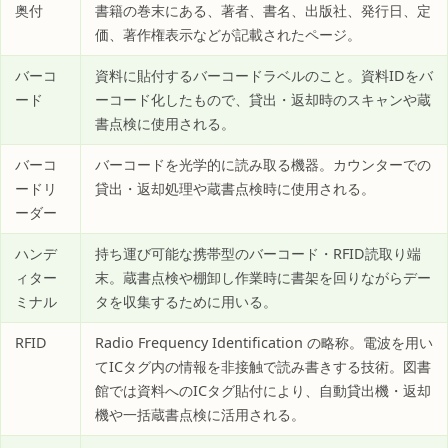
奥付
書籍の巻末にある、著者、書名、出版社、発行日、定
価、著作権表示などが記載されたページ。
バーコ
資料に貼付するバーコードラベルのこと。資料IDをバ
ード
ーコード化したもので、貸出・返却時のスキャンや蔵
書点検に使用される。
バーコ
バーコードを光学的に読み取る機器。カウンターでの
ードリ
貸出・返却処理や蔵書点検時に使用される。
ーダー
ハンデ
持ち運び可能な携帯型のバーコード・RFID読取り端
ィター
末。蔵書点検や棚卸し作業時に書架を回りながらデー
ミナル
タを収集するために用いる。
RFID
Radio Frequency Identification の略称。電波を用い
てICタグ内の情報を非接触で読み書きする技術。図書
館では資料へのICタグ貼付により、自動貸出機・返却
機や一括蔵書点検に活用される。