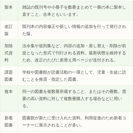
製本
雑誌の既刊号や小冊子を数冊まとめて一冊の本に製本し
直すこと。合本ともいいます。
改訂
既刊本の内容修正や新しい情報の追加を行って発行され
版
た版。
加除
法令集や規則集など、内容の追加・差し替え・削除が前
式資
提となった形式で刊行される資料。最新状態を維持する
料
ため、改正のたびに差替え用ページが送付される。
課題
学校や図書館が読書活動の一環として、児童・生徒に読
図書
むことを推奨・指定した図書。
複本
同一の図書を複数冊所蔵すること、またはその冊数。需
要の高い資料に対して複数冊購入する場合などに用い
る。
新着
図書館が新たに受け入れた資料。利用促進のため新着コ
図書
ーナーに展示されることが多い。