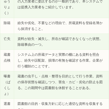
ゅう
の入力業者に委託するのが一般的であり、本システムで
りょ
は提携入力業者をご紹介しています。
く）
除籍
紛失や劣化、不要などの理由で、所蔵資料を登録名簿か
ら抹消すること。
亡失
資料が紛失・滅失し、所在が確認できなくなった状態。
除籍事由の一つ。
蔵書
システム上の所蔵データと実際の棚にある資料を照合
点検
し、紛失や誤配架、損壊の有無を確認する作業。企業が
行う棚卸のことです。
曝書
蔵書の虫干し・点検・整理を目的として行う作業。資料
（ば
の保存状態を確認しつつ、害虫・カビ・劣化の防止を図
くし
る。この期間中は図書館を休館することがある。
ょ）
選書
図書館の目的・収集方針に応じた適切な資料を収集する