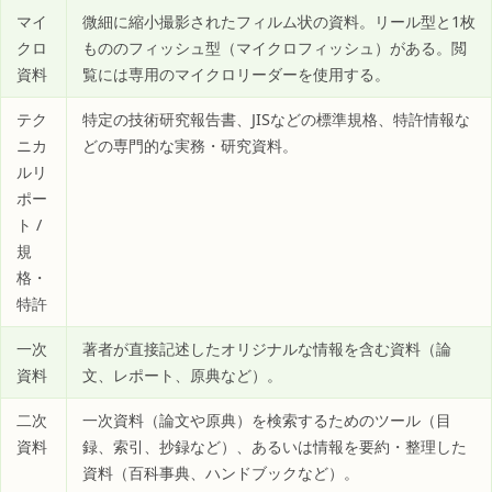
マイ
微細に縮小撮影されたフィルム状の資料。リール型と1枚
クロ
もののフィッシュ型（マイクロフィッシュ）がある。閲
資料
覧には専用のマイクロリーダーを使用する。
テク
特定の技術研究報告書、JISなどの標準規格、特許情報な
ニカ
どの専門的な実務・研究資料。
ルリ
ポー
ト /
規
格・
特許
一次
著者が直接記述したオリジナルな情報を含む資料（論
資料
文、レポート、原典など）。
二次
一次資料（論文や原典）を検索するためのツール（目
資料
録、索引、抄録など）、あるいは情報を要約・整理した
資料（百科事典、ハンドブックなど）。