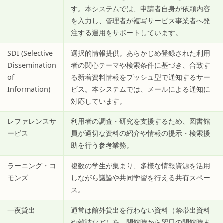
す。本システムでは、申請者自身が依頼内容
を入力し、管理者が複写サービス事業者へ発
注する運用をサポートしています。
SDI (Selective
選択的情報提供。あらかじめ登録された利用
Dissemination
者の関心テーマや検索条件に基づき、合致す
of
る新着資料情報をプッシュ型で通知するサー
Information)
ビス。本システムでは、メールによる通知に
対応しています。
レファレンスサ
利用者の調査・研究を支援するため、図書館
ービス
員が適切な資料の紹介や情報の提示・検索援
助を行う参考業務。
ラーニング・コ
複数の学生が集まり、多様な情報資源を活用
モンズ
しながら議論や共同学習を行える共有スペー
ス。
一夜貸出
通常は館外貸出を行わない資料（禁帯出資料
や雑誌など）を、閉館時から翌日の開館時ま