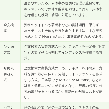
生じやすいため、異体字の適切な管理が重要です。
本システムでは異体字辞書を内包しており、異体字
を考慮した検索・管理に対応しています。
全文検
資料のタイトルや著者名などの書誌項目に限らず、
索
本文テキスト全体を検索対象とする手法。主な実装
方式として N-gram方式 と 形態素解析方式 がある。
N-gram
全文検索の実装方式の一つ。テキストを一定長（N文
方式
字）の文字列に分割してインデックスを作成する方
式。
形態素
全文検索の実装方式の一つ。テキストを形態素（意
解析方
味を持つ最小単位）に分割してインデックスを作成
式
する方式。日本語では MeCab や Kuromoji などの
辞書・解析エンジンが必要となり、辞書の精度に検
索結果が左右されるほか、新語への対応コストが高
い。
セマン
語の表記や文字列の一致ではなく、テキストの意