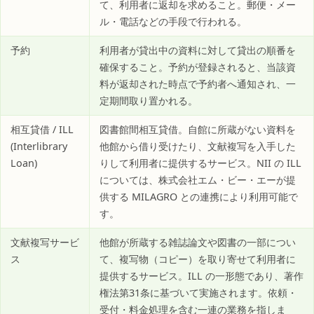
て、利用者に返却を求めること。郵便・メー
ル・電話などの手段で行われる。
予約
利用者が貸出中の資料に対して貸出の順番を
確保すること。予約が登録されると、当該資
料が返却された時点で予約者へ通知され、一
定期間取り置かれる。
相互貸借 / ILL
図書館間相互貸借。自館に所蔵がない資料を
(Interlibrary
他館から借り受けたり、文献複写を入手した
Loan)
りして利用者に提供するサービス。NII の ILL
については、株式会社エム・ビー・エーが提
供する MILAGRO との連携により利用可能で
す。
文献複写サービ
他館が所蔵する雑誌論文や図書の一部につい
ス
て、複写物（コピー）を取り寄せて利用者に
提供するサービス。ILL の一形態であり、著作
権法第31条に基づいて実施されます。依頼・
受付・料金処理を含む一連の業務を指しま