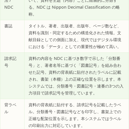
法 /
いて、資料を主題（内容）ごとに階層的に分類す
NDC
る。NDC は Nippon Decimal Classification の略
称。
書誌
タイトル、著者、出版者、出版年、ページ数など、
資料を識別・同定するための構造化された情報。文
献目録としての側面に加え、現代ではデジタル環境
における「データ」としての重要性が極めて高い。
請求記
資料の内容を NDC に基づき数字で示した「分類番
号
号」と、著者名等に基づく「図書記号」を組み合わ
せた記号。資料の背表紙に貼付されたラベルに記載
され、書架（本棚）上の正確な位置を示します。本
システムでは、分類番号・図書記号・連番の3つの入
力項目で請求記号を管理しています。
背ラベ
資料の背表紙に貼付する、請求記号を記載したラベ
ル
ル。分類番号・図書記号などを印字し、書架上での
正確な配架位置を示します。本システムではラベル
の印刷出力に対応しています。