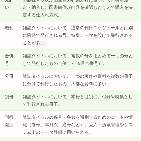
い
定・納入し、図書館側が内容を確認したうえで購入を決
定する仕入れ方式。
増刊
雑誌タイトルにおいて、通常の刊行スケジュールとは別
に臨時で発行される号。特集テーマを設けて発行される
ことが多い。
合併
雑誌タイトルにおいて、複数の号をまとめて一つの号と
号
して発行したもの（例：7・8月合併号）。
分冊
雑誌タイトルにおいて、一つの著作や資料を複数の冊子
に分けて刊行したもの。大部な資料に多い。
別冊
雑誌タイトルにおいて、本冊とは別に、付録や特集とし
て刊行される冊子。
刊行
雑誌タイトルの各号・各巻を識別するためのコードや情
識別
報（巻号、年月次、通号など）。受入・所蔵管理やシス
テム上のデータ登録に用いられる。