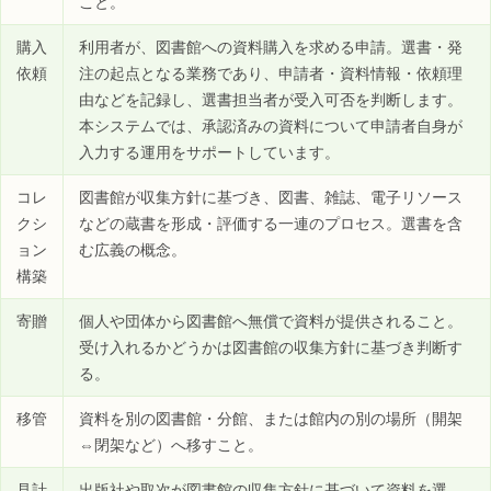
こと。
購入
利用者が、図書館への資料購入を求める申請。選書・発
依頼
注の起点となる業務であり、申請者・資料情報・依頼理
由などを記録し、選書担当者が受入可否を判断します。
本システムでは、承認済みの資料について申請者自身が
入力する運用をサポートしています。
コレ
図書館が収集方針に基づき、図書、雑誌、電子リソース
クシ
などの蔵書を形成・評価する一連のプロセス。選書を含
ョン
む広義の概念。
構築
寄贈
個人や団体から図書館へ無償で資料が提供されること。
受け入れるかどうかは図書館の収集方針に基づき判断す
る。
移管
資料を別の図書館・分館、または館内の別の場所（開架
⇔閉架など）へ移すこと。
見計
出版社や取次が図書館の収集方針に基づいて資料を選