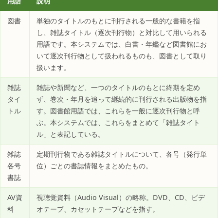
用語
説明
図書
単独のタイトルのもとに刊行される一般的な書籍を指
し、雑誌タイトル（逐次刊行物）と対比して用いられる
用語です。本システムでは、白書・年鑑など図書館にお
いて逐次刊行物として扱われるものも、図書として取り
扱います。
雑誌
雑誌や新聞など、一つのタイトルのもとに終期を定め
タイ
ず、巻次・年月を追って継続的に刊行される出版物を指
トル
す。図書館用語では、これらを一般に逐次刊行物と呼
ぶ。本システムでは、これらをまとめて「雑誌タイト
ル」と表記している。
雑誌
定期刊行物である雑誌タイトルについて、各号（発行単
各号
位）ごとの書誌情報をまとめたもの。
書誌
AV資
視聴覚資料（Audio Visual）の略称。DVD、CD、ビデ
料
オテープ、カセットテープなどを指す。