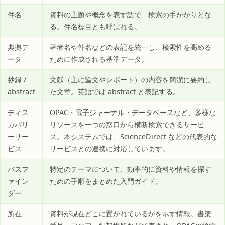
件名
資料の主題や概念を表す語で、検索の手がかりとな
る。件名標目とも呼ばれる。
典拠デ
著者名や件名などの表記を統一し、検索性を高める
ータ
ために作成される基準データ。
抄録 /
文献（主に論文やレポート）の内容を簡潔に要約し
abstract
た文章。英語では abstract と表記する。
ディス
OPAC・電子ジャーナル・データベースなど、多様な
カバリ
リソースを一つの窓口から横断検索できるサービ
ーサー
ス。本システムでは、ScienceDirect などの代表的な
ビス
サービスとの連携に対応しています。
パスフ
特定のテーマについて、効率的に資料や情報を探す
ァイン
ための手順をまとめた入門ガイド。
ダー
所在
資料が現在どこに置かれているかを示す情報。書架