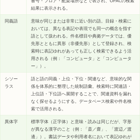
番号・フロア・配架場所などで表され、OPACの検索
結果に表示される。
同義語
意味が同じまたは非常に近い別の語。目録・検索に
おいては、異なる表記や表現でも同一の概念を指す
語として扱われる。件名標目や典拠データでは、優
先形とともに異形（非優先形）として登録され、検
索時に表記ゆれがあっても正しく検索できるよう活
用される（例：「コンピュータ」と「コンピュータ
ー」）。
シソー
語と語の同義・上位・下位・関連など、意味的な関
ラス
係を体系的に整理した統制語彙。検索時に関連語・
上位語・下位語へ展開することで、関連資料を漏れ
なく探せるようにする。データベース検索や件名検
索で活用される。
異体字
標準字体（正字体）と意味・読みは同じだが、字形
が異なる漢字のこと（例：「斎／齋」、「渡辺／渡
邊」）。書誌データや利用者名において表記ゆれが