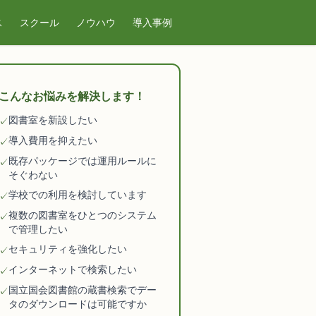
ス
スクール
ノウハウ
導入事例
こんなお悩みを解決します！
図書室を新設したい
✓
導入費用を抑えたい
✓
既存パッケージでは運用ルールに
✓
そぐわない
学校での利用を検討しています
✓
複数の図書室をひとつのシステム
✓
で管理したい
セキュリティを強化したい
✓
インターネットで検索したい
✓
国立国会図書館の蔵書検索でデー
✓
タのダウンロードは可能ですか