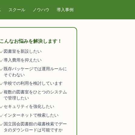
ス
スクール
ノウハウ
導入事例
こんなお悩みを解決します！
図書室を新設したい
✓
導入費用を抑えたい
✓
既存パッケージでは運用ルールに
✓
そぐわない
学校での利用を検討しています
✓
複数の図書室をひとつのシステム
✓
で管理したい
セキュリティを強化したい
✓
インターネットで検索したい
✓
国立国会図書館の蔵書検索でデー
✓
タのダウンロードは可能ですか